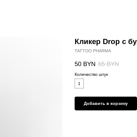
Кликер Drop с б
TATTOO PHARMA
50
BYN
65
BYN
Количество штук
1
Добавить в корзину