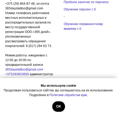
Пробное занятие по пирсингу
+375 (29) 864-87-48, эл.почта
365daystattoo@gmail.com
Обучение пирсинг с 0
Номер телефона работников
-
местных исполнительных и
распорядительных органов по
Обучение перманентному
месту государственной
макияжу с 0
регистрации ООО «365 дней»,
уполномоченных
рассматривать обращения
покупателей: 8 (017) 294 63 73.
Режим работы: ежедневно с
12:00 до 20:00 по
предварительной записи
365daystattoo@gmail.com
+375293653650
администратор
Мы используем cookie
Магазин
Важное
Продолжая пользоваться сайтом, вы соглашаетесь на их использование.
Подарочные сертификаты
Политика обработки куки
Подробнее в
Политике обработки куки
.
-
Политика обработки
OK
персональных данных
Расходные материалы для тату
и пирсинга
Порядок доступа к