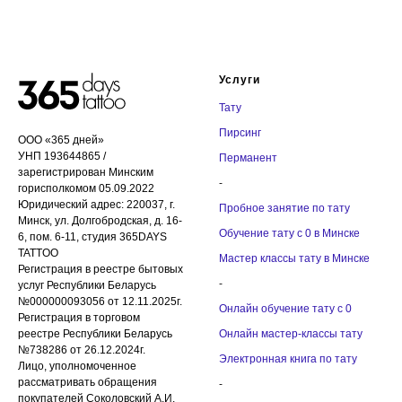
Услуги
Тату
Пирсинг
ООО «365 дней»
УНП 193644865 /
Перманент
зарегистрирован Минским
-
горисполкомом 05.09.2022
Юридический адрес: 220037, г.
Пробное занятие по тату
Минск, ул. Долгобродская, д. 16-
Обучение тату с 0 в Минске
6, пом. 6-11, студия 365DAYS
TATTOO
Мастер классы тату в Минске
Регистрация в реестре бытовых
-
услуг Республики Беларусь
№000000093056 от 12.11.2025г.
Онлайн обучение тату с 0
Регистрация в торговом
реестре Республики Беларусь
Онлайн мастер-классы тату
№738286 от 26.12.2024г.
Электронная книга по тату
Лицо, уполномоченное
рассматривать обращения
-
покупателей Соколовский А.И.