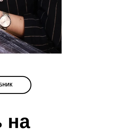
БНИК
 на