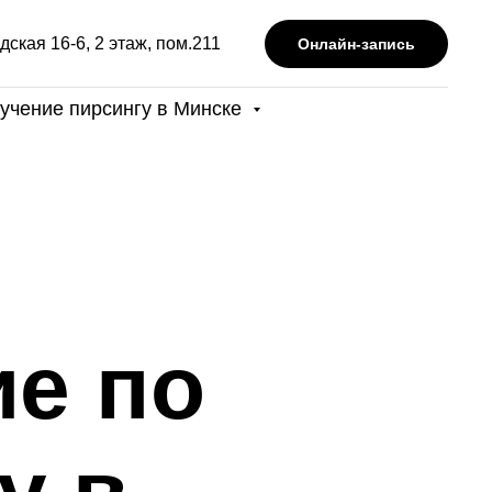
дская 16-6, 2 этаж, пом.211
Онлайн-запись
учение пирсингу в Минске
ие по
у в