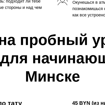
зь: подходит ли тебе
Окунешься в ат
ные стороны и над чем
познакомишься 
как все устроено
на пробный у
 для начинаю
Минске
по тату
45 BYN (из н