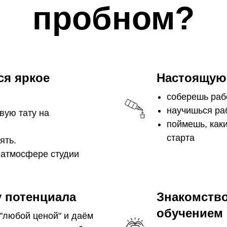
пробном?
я яркое
Настоящую 
соберешь раб
научишься ра
вую тату на
поймешь, как
старта
ять.
 атмосфере студии
 потенциала
Знакомство
обучением
"любой ценой" и даём