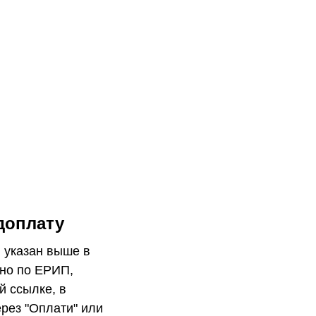
доплату
 указан выше в
жно по ЕРИП,
й ссылке, в
ерез "Оплати" или