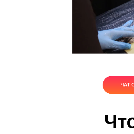
ЧАТ 
Чт