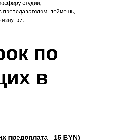
мосферу студии,
с преподавателем, поймешь,
 изнутри.
рок по
щих в
их предоплата - 15 BYN)