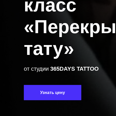
класс
«Перекры
тату»
от студии
365DAYS TATTOO
Узнать цену