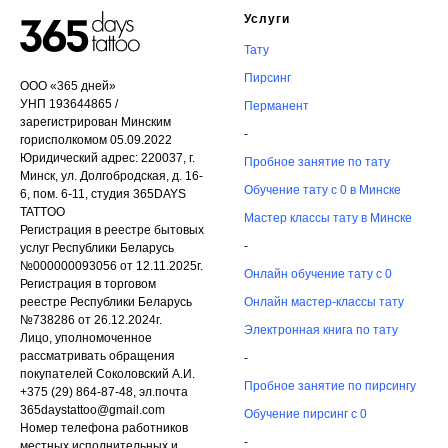
Услуги
Тату
Пирсинг
ООО «365 дней»
УНП 193644865 /
Перманент
зарегистрирован Минским
-
горисполкомом 05.09.2022
Юридический адрес: 220037, г.
Пробное занятие по тату
Минск, ул. Долгобродская, д. 16-
Обучение тату с 0 в Минске
6, пом. 6-11, студия 365DAYS
TATTOO
Мастер классы тату в Минске
Регистрация в реестре бытовых
-
услуг Республики Беларусь
№000000093056 от 12.11.2025г.
Онлайн обучение тату с 0
Регистрация в торговом
реестре Республики Беларусь
Онлайн мастер-классы тату
№738286 от 26.12.2024г.
Электронная книга по тату
Лицо, уполномоченное
рассматривать обращения
-
покупателей Соколовский А.И.
Пробное занятие по пирсингу
+375 (29) 864-87-48, эл.почта
365daystattoo@gmail.com
Обучение пирсинг с 0
Номер телефона работников
-
местных исполнительных и